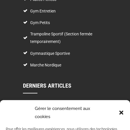
Gym Entretien
Gym Petits
Trampoline Sportif (Section fermée
temporairement)
Gymnastique Sportive
Marche Nordique
DERNIERS ARTICLES
VOEUX 2024
Gérer le consentement aux
03 Jan 2024
cookies
STAGE DE DANSE 4 ET 5 NOVEMBRE 2023
Pour offrir les meilleures expériences, nous utilisons des technologies