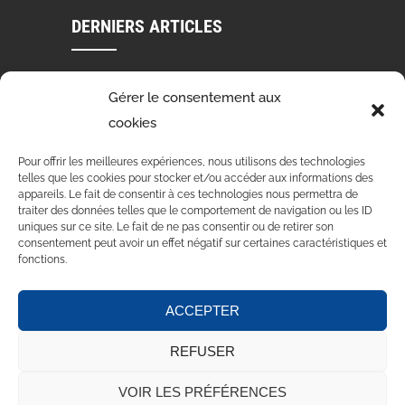
DERNIERS ARTICLES
VOEUX 2024
Gérer le consentement aux
03 Jan 2024
cookies
STAGE DE DANSE 4 ET 5 NOVEMBRE 2023
Pour offrir les meilleures expériences, nous utilisons des technologies
telles que les cookies pour stocker et/ou accéder aux informations des
15 Oct 2023
appareils. Le fait de consentir à ces technologies nous permettra de
traiter des données telles que le comportement de navigation ou les ID
VOLVIC EN ROSE – MERCI POUR VOTRE PARTICIPATION
uniques sur ce site. Le fait de ne pas consentir ou de retirer son
consentement peut avoir un effet négatif sur certaines caractéristiques et
15 Oct 2023
fonctions.
ACCEPTER
Accueil
Au sujet de
Actualités
Contact
REFUSER
Mentions Légales
CGU
VOIR LES PRÉFÉRENCES