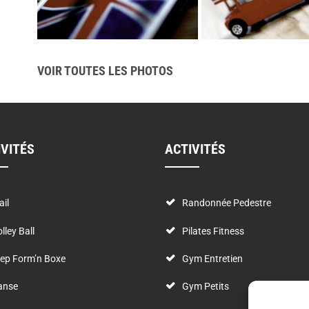
VOIR TOUTES LES PHOTOS
IVITÉS
ACTIVITÉS
ail
Randonnée Pedestre
lley Ball
Pilates Fitness
ep Form’n Boxe
Gym Entretien
anse
Gym Petits