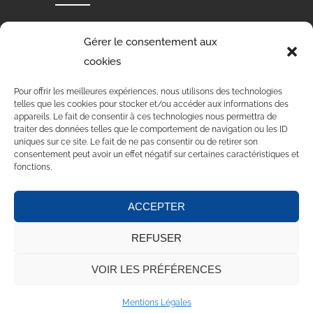
VOEUX 2024
Gérer le consentement aux
03 Jan 2024
cookies
STAGE DE DANSE 4 ET 5 NOVEMBRE 2023
Pour offrir les meilleures expériences, nous utilisons des technologies
telles que les cookies pour stocker et/ou accéder aux informations des
15 Oct 2023
appareils. Le fait de consentir à ces technologies nous permettra de
traiter des données telles que le comportement de navigation ou les ID
VOLVIC EN ROSE – MERCI POUR VOTRE PARTICIPATION
uniques sur ce site. Le fait de ne pas consentir ou de retirer son
consentement peut avoir un effet négatif sur certaines caractéristiques et
15 Oct 2023
fonctions.
ACCEPTER
Accueil
Au sujet de
Actualités
Contact
REFUSER
Mentions Légales
CGU
VOIR LES PRÉFÉRENCES
© 2020 -
AMICALE LAIQUE DE VOLVIC
.
Mentions Légales
Création :
CoWork&Com