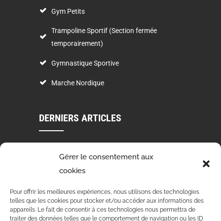
Gym Petits
Trampoline Sportif (Section fermée
temporairement)
Gymnastique Sportive
Marche Nordique
DERNIERS ARTICLES
VOEUX 2024
Gérer le consentement aux
03 Jan 2024
cookies
STAGE DE DANSE 4 ET 5 NOVEMBRE 2023
Pour offrir les meilleures expériences, nous utilisons des technologies
telles que les cookies pour stocker et/ou accéder aux informations des
15 Oct 2023
appareils. Le fait de consentir à ces technologies nous permettra de
traiter des données telles que le comportement de navigation ou les ID