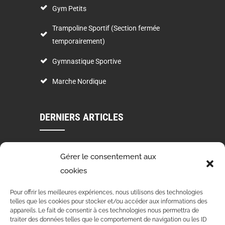
Gym Petits
Trampoline Sportif (Section fermée
temporairement)
Gymnastique Sportive
Marche Nordique
DERNIERS ARTICLES
VOEUX 2024
Gérer le consentement aux
03 Jan 2024
cookies
STAGE DE DANSE 4 ET 5 NOVEMBRE 2023
Pour offrir les meilleures expériences, nous utilisons des technologies
telles que les cookies pour stocker et/ou accéder aux informations des
15 Oct 2023
appareils. Le fait de consentir à ces technologies nous permettra de
traiter des données telles que le comportement de navigation ou les ID