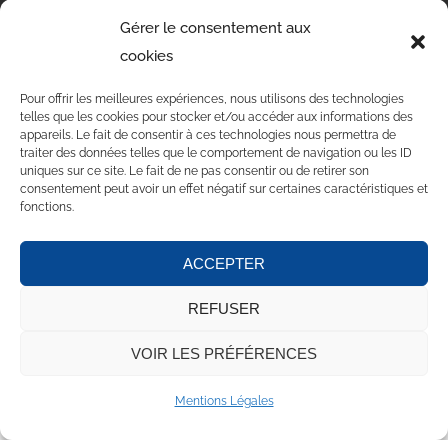
VOEUX 2024
Gérer le consentement aux
03 Jan 2024
cookies
STAGE DE DANSE 4 ET 5 NOVEMBRE 2023
Pour offrir les meilleures expériences, nous utilisons des technologies
telles que les cookies pour stocker et/ou accéder aux informations des
15 Oct 2023
appareils. Le fait de consentir à ces technologies nous permettra de
traiter des données telles que le comportement de navigation ou les ID
VOLVIC EN ROSE – MERCI POUR VOTRE PARTICIPATION
uniques sur ce site. Le fait de ne pas consentir ou de retirer son
consentement peut avoir un effet négatif sur certaines caractéristiques et
15 Oct 2023
fonctions.
ACCEPTER
Accueil
Au sujet de
Actualités
Contact
REFUSER
Mentions Légales
CGU
VOIR LES PRÉFÉRENCES
© 2020 -
AMICALE LAIQUE DE VOLVIC
.
Mentions Légales
Création :
CoWork&Com