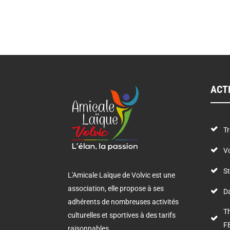
ACT
Tr
Vo
St
L'Amicale Laïque de Volvic est une
association, elle propose à ses
D
adhérents de nombreuses activités
T
culturelles et sportives à des tarifs
F
raisonnables.