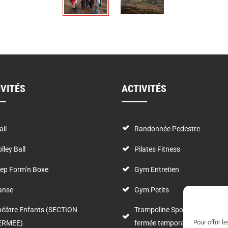
IVITÉS
ACTIVITÉS
ail
Randonnée Pedestre
lley Ball
Pilates Fitness
ep Form’n Boxe
Gym Entretien
anse
Gym Petits
héâtre Enfants (SECTION
Trampoline Sportif (Section
Pour offrir 
ERMEE)
fermée temporairement)