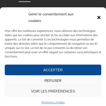
VOEUX 2024
Gérer le consentement aux
03 Jan 2024
cookies
STAGE DE DANSE 4 ET 5 NOVEMBRE 2023
Pour offrir les meilleures expériences, nous utilisons des technologies
telles que les cookies pour stocker et/ou accéder aux informations des
15 Oct 2023
appareils. Le fait de consentir à ces technologies nous permettra de
traiter des données telles que le comportement de navigation ou les ID
uniques sur ce site. Le fait de ne pas consentir ou de retirer son
VOLVIC EN ROSE – MERCI POUR VOTRE PARTICIPATION
consentement peut avoir un effet négatif sur certaines caractéristiques et
15 Oct 2023
fonctions.
ACCEPTER
Accueil
Au sujet de
Actualités
Contact
REFUSER
Mentions Légales
CGU
VOIR LES PRÉFÉRENCES
© 2020 -
AMICALE LAIQUE DE VOLVIC
.
Mentions Légales
Création :
CoWork&Com