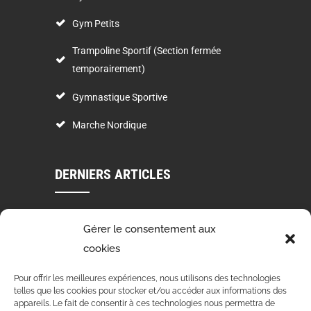
Gym Petits
Trampoline Sportif (Section fermée
temporairement)
Gymnastique Sportive
Marche Nordique
DERNIERS ARTICLES
VOEUX 2024
Gérer le consentement aux
03 Jan 2024
cookies
STAGE DE DANSE 4 ET 5 NOVEMBRE 2023
Pour offrir les meilleures expériences, nous utilisons des technologies
telles que les cookies pour stocker et/ou accéder aux informations des
15 Oct 2023
appareils. Le fait de consentir à ces technologies nous permettra de