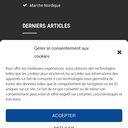
Marche Nordique
DERNIERS ARTICLES
VOEUX 2024
Gérer le consentement aux
03 Jan 2024
cookies
STAGE DE DANSE 4 ET 5 NOVEMBRE 2023
Pour offrir les meilleures expériences, nous utilisons des technologies
telles que les cookies pour stocker et/ou accéder aux informations des
15 Oct 2023
appareils. Le fait de consentir à ces technologies nous permettra de
traiter des données telles que le comportement de navigation ou les ID
uniques sur ce site. Le fait de ne pas consentir ou de retirer son
VOLVIC EN ROSE – MERCI POUR VOTRE PARTICIPATION
consentement peut avoir un effet négatif sur certaines caractéristiques et
15 Oct 2023
fonctions.
ACCEPTER
Accueil
Au sujet de
Actualités
Contact